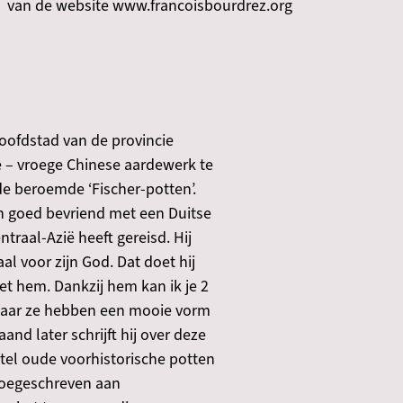
van de website www.francoisbourdrez.org
 hoofdstad van de provincie
 – vroege Chinese aardewerk te
e beroemde ‘Fischer-potten’.
 ‘Ik ben goed bevriend met een Duitse
traal-Azië heeft gereisd. Hij
l voor zijn God. Dat doet hij
t hem. Dankzij hem kan ik je 2
 maar ze hebben een mooie vorm
nd later schrijft hij over deze
 stel oude voorhistorische potten
 toegeschreven aan