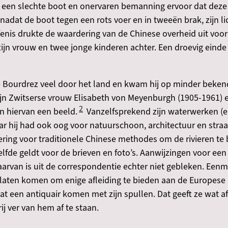
n een slechte boot en onervaren bemanning ervoor dat deze e
nadat de boot tegen een rots voer en in tweeën brak, zijn 
enis drukte de waardering van de Chinese overheid uit voor 
zijn vrouw en twee jonge kinderen achter. Een droevig eind
de Bourdrez veel door het land en kwam hij op minder beke
ijn Zwitserse vrouw Elisabeth von Meyenburgh (1905-1961) e
2
en hiervan een beeld.
Vanzelfsprekend zijn waterwerken (e
r hij had ook oog voor natuurschoon, architectuur en straa
ering voor traditionele Chinese methodes om de rivieren te 
elfde geldt voor de brieven en foto’s. Aanwijzingen voor een
arvan is uit de correspondentie echter niet gebleken. Eenma
 laten komen om enige afleiding te bieden aan de Europes
at een antiquair komen met zijn spullen. Dat geeft ze wat afl
vrij ver van hem af te staan.