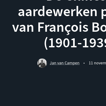
aardewerken 
van François B
(1901-193
Jan van Campen
11 novem
•