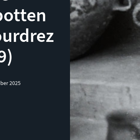
potten
ourdrez
9)
ber 2025