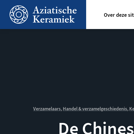
Overslaan
Hoofdn
en
Over deze si
naar
de
inhoud
gaan
Verzamelaars
Handel & verzamelgeschiedenis
Ke
De Chine