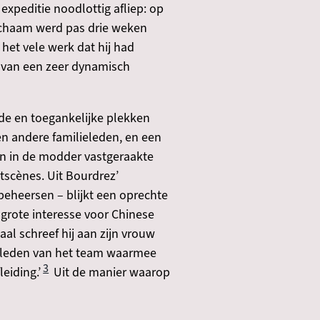
xpeditie noodlottig afliep: op
lichaam werd pas drie weken
het vele werk dat hij had
e van een zeer dynamisch
nde en toegankelijke plekken
n andere familieleden, en een
n in de modder vastgeraakte
tscènes. Uit Bourdrez’
beheersen – blijkt een oprechte
 grote interesse voor Chinese
al schreef hij aan zijn vrouw
e leden van het team waarmee
3
eiding.’
Uit de manier waarop