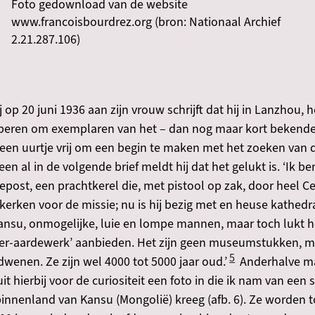
Foto gedownload van de website
www.francoisbourdrez.org (bron: Nationaal Archief
2.21.287.106)
ij op 20 juni 1936 aan zijn vrouw schrijft dat hij in Lanzhou,
roberen om exemplaren van het – dan nog maar kort bekende
een uurtje vrij om een begin te maken met het zoeken van d
​​​​​​​​​​Meteen al in de volgende brief meldt hij dat het gelukt is.
epost, een prachtkerel die, met pistool op zak, door heel Cen
erken voor de missie; nu is hij bezig met en heuse kathedraa
ansu, onmogelijke, luie en lompe mannen, maar toch lukt he
scher-aardewerk’ aanbieden. Het zijn geen museumstukken,
5
dwenen. Ze zijn wel 4000 tot 5000 jaar oud.’
Anderhalve maa
it hierbij voor de curiositeit een foto in die ik nam van een
 binnenland van Kansu (Mongolië) kreeg (afb. 6). Ze worden