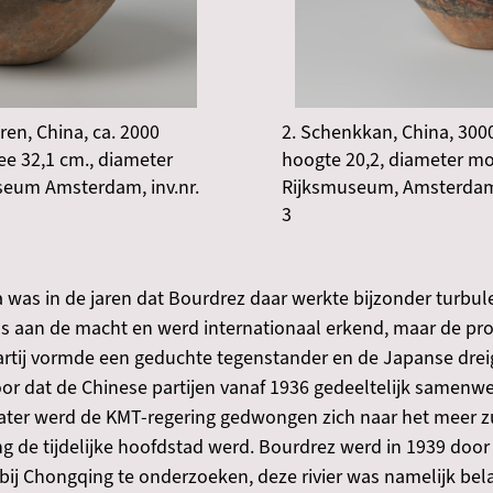
ren, China, ca. 2000
2. Schenkkan, China, 3000
ee 32,1 cm., diameter
hoogte 20,2, diameter mo
seum Amsterdam, inv.nr.
Rijksmuseum, Amsterdam,
3
na was in de jaren dat Bourdrez daar werkte bijzonder turb
as aan de macht en werd internationaal erkend, maar de pr
ij vormde een geduchte tegenstander en de Japanse dreig
r dat de Chinese partijen vanaf 1936 gedeeltelijk samenw
later werd de KMT-regering gedwongen zich naar het meer z
ng de tijdelijke hoofdstad werd. Bourdrez werd in 1939 do
ij Chongqing te onderzoeken, deze rivier was namelijk bel