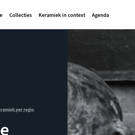
avigatie
te
Collecties
Keramiek in context
Agenda
ramiek per regio
se