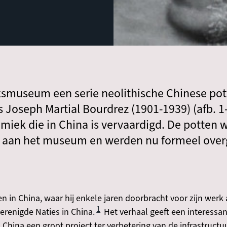
jksmuseum een serie neolithische Chinese po
 Joseph Martial Bourdrez (1901-1939) (afb. 1-
miek die in China is vervaardigd. De potten w
n aan het museum en werden nu formeel over
n in China, waar hij enkele jaren doorbracht voor zijn werk 
1
erenigde Naties in China.
Het verhaal geeft een interessa
 China een groot project ter verbetering van de infrastructu