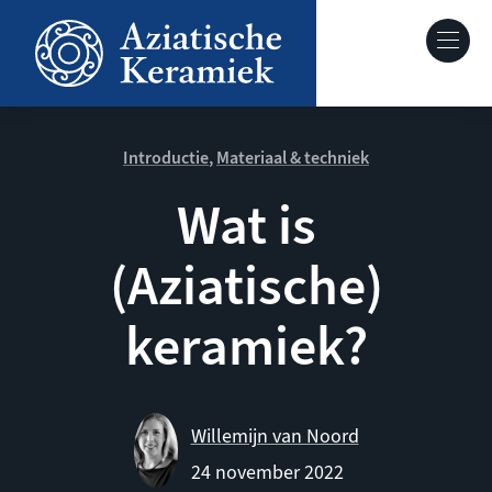
Overslaan
en
Hoofdnavig
naar
de
Over deze site
inhoud
gaan
Introductie
Materiaal & techniek
Collecties
Wat is
Keramiek in context
(Aziatische)
keramiek?
Agenda
Willemijn van Noord
24 november 2022