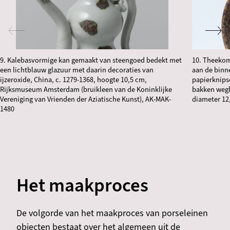
9. Kalebasvormige kan gemaakt van steengoed bedekt met
10. Theekom
een lichtblauw glazuur met daarin decoraties van
aan de binn
ijzeroxide, China, c. 1279-1368, hoogte 10,5 cm,
papierknipse
Rijksmuseum Amsterdam (bruikleen van de Koninklijke
bakken wegb
Vereniging van Vrienden der Aziatische Kunst), AK-MAK-
diameter 12
1480
Het maakproces
De volgorde van het maakproces van porseleinen
objecten bestaat over het algemeen uit de