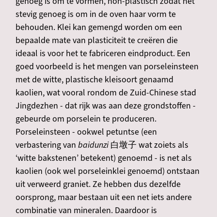
genoeg is om te vormen, non-plastisch zodat het
stevig genoeg is om in de oven haar vorm te
behouden. Klei kan gemengd worden om een
bepaalde mate van plasticiteit te creëren die
ideaal is voor het te fabriceren eindproduct. Een
goed voorbeeld is het mengen van porseleinsteen
met de witte, plastische kleisoort genaamd
kaolien, wat vooral rondom de Zuid-Chinese stad
Jingdezhen - dat rijk was aan deze grondstoffen -
gebeurde om porselein te produceren.
Porseleinsteen - ookwel petuntse (een
verbastering van
baidunzi
白墩子 wat zoiets als
‘witte bakstenen’ betekent) genoemd - is net als
kaolien (ook wel porseleinklei genoemd) ontstaan
uit verweerd graniet. Ze hebben dus dezelfde
oorsprong, maar bestaan uit een net iets andere
combinatie van mineralen. Daardoor is