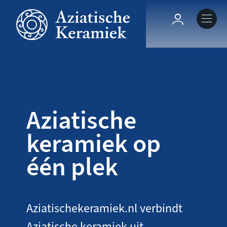
Overslaan
en
Hoofdnavig
naar
de
Over deze site
inhoud
gaan
Collecties
Aziatische
Keramiek in context
keramiek op
één plek
Agenda
Aziatischekeramiek.nl verbindt
Aziatische keramiek uit