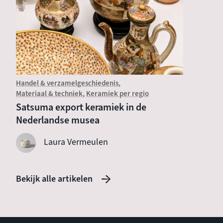
Handel & verzamelgeschiedenis
Introduc
Materiaal & techniek
Keramiek per regio
Wat is
Satsuma export keramiek in de
Nederlandse musea
Laura Vermeulen
Bekijk alle artikelen