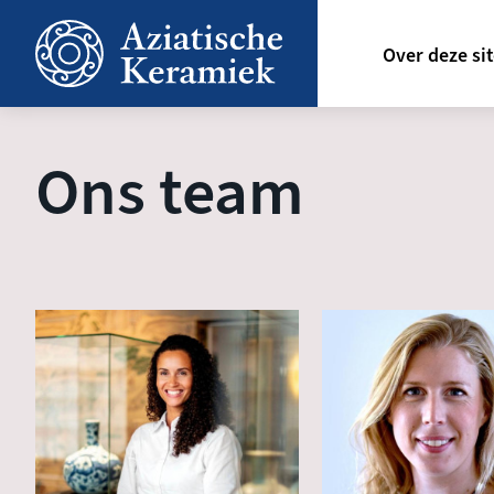
Overslaan
Hoofdn
en
Over deze si
naar
de
inhoud
gaan
Ons team