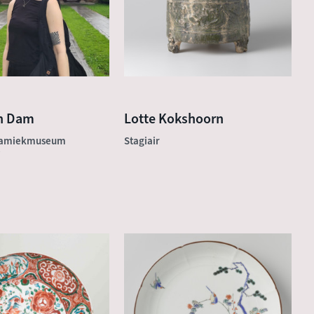
n Dam
Lotte Kokshoorn
eramiekmuseum
Stagiair