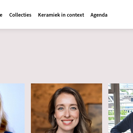
avigatie
te
Collecties
Keramiek in context
Agenda