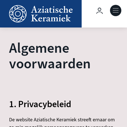
Overslaan
en
Hoofdnavig
naar
de
Over deze site
inhoud
gaan
Algemene
Collecties
voorwaarden
Keramiek in context
Agenda
1. Privacybeleid
De website Aziatische Keramiek streeft ernaar om