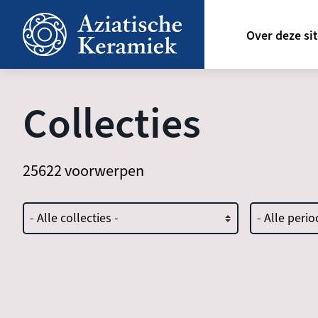
Overslaan
Hoofdn
en
Over deze si
naar
de
inhoud
gaan
Collecties
25622 voorwerpen