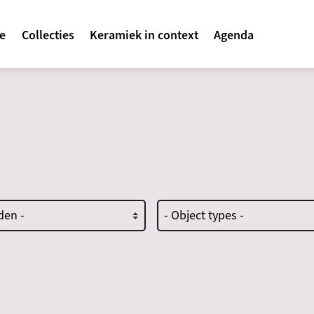
avigatie
te
Collecties
Keramiek in context
Agenda