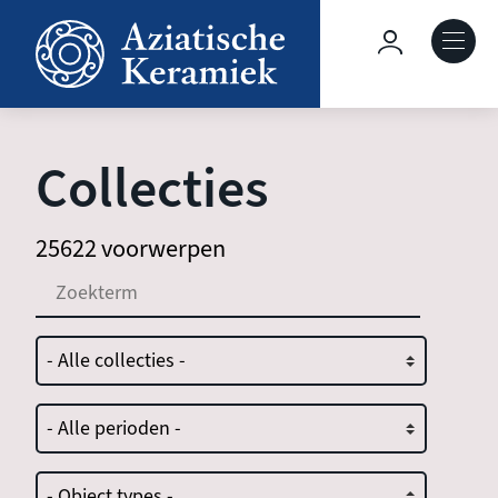
Overslaan
en
Hoofdnavig
naar
de
Over deze site
inhoud
gaan
Collecties
Collecties
25622 voorwerpen
Keramiek in context
Agenda