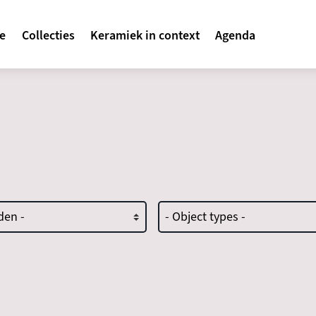
avigatie
te
Collecties
Keramiek in context
Agenda