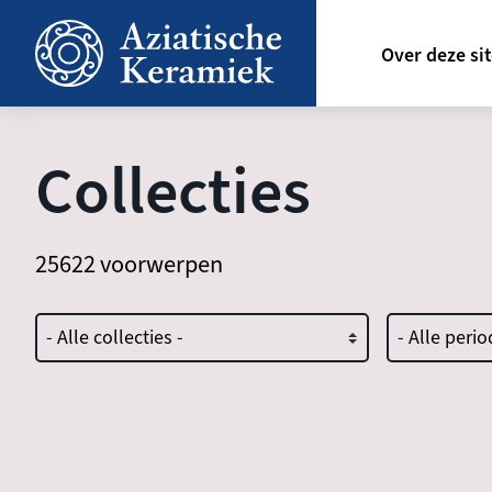
Overslaan
Hoofdn
en
Over deze si
naar
de
inhoud
gaan
Collecties
25622 voorwerpen