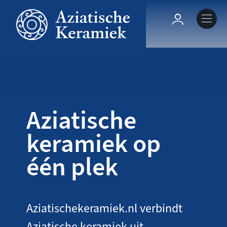
Overslaan
en
Hoofdnavig
naar
de
Over deze site
inhoud
gaan
Collecties
Aziatische
Keramiek in context
keramiek op
één plek
Agenda
Aziatischekeramiek.nl verbindt
Aziatische keramiek uit