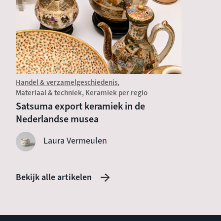
Handel & verzamelgeschiedenis
Introduc
Materiaal & techniek
Keramiek per regio
Wat is
Satsuma export keramiek in de
Nederlandse musea
Laura Vermeulen
Bekijk alle artikelen