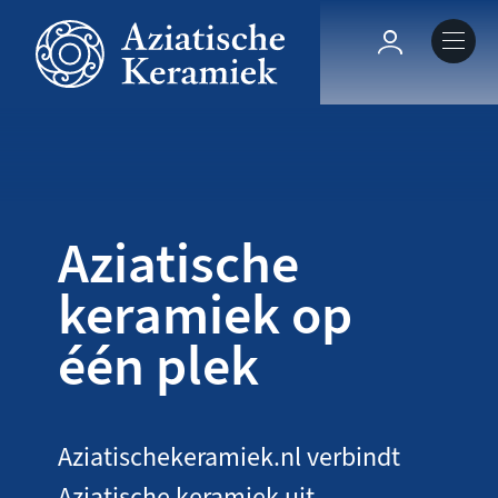
Overslaan
en
Hoofdnavig
naar
de
Over deze site
inhoud
gaan
Collecties
Aziatische
Keramiek in context
keramiek op
één plek
Agenda
Aziatischekeramiek.nl verbindt
Aziatische keramiek uit