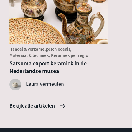
Handel & verzamelgeschiedenis
Introduc
Materiaal & techniek
Keramiek per regio
Wat is
Satsuma export keramiek in de
Nederlandse musea
Laura Vermeulen
Bekijk alle artikelen