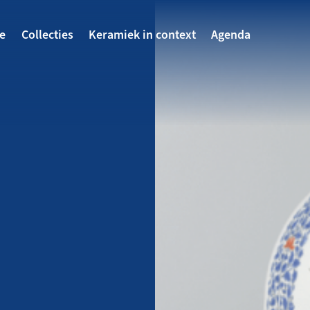
avigatie
te
Collecties
Keramiek in context
Agenda