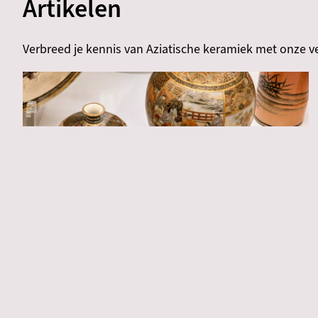
Artikelen
Verbreed je kennis van Aziatische keramiek met onze v
Handel & verzamelgeschiedenis
Materiaal & techniek
Keramiek per regio
Satsuma export keramiek in de Nederlandse
musea