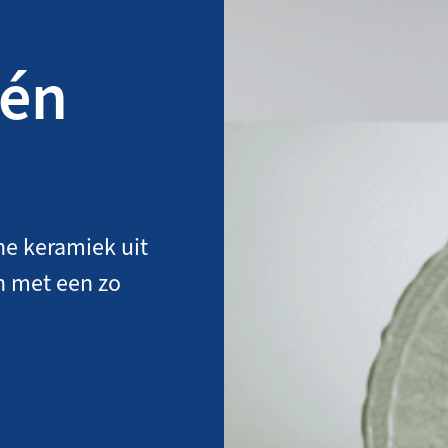
één
he keramiek uit
n met een zo