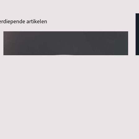
erdiepende artikelen
Introductie
Materiaal & techniek
Wat is (Aziatische) keramiek?
Willemijn van Noord