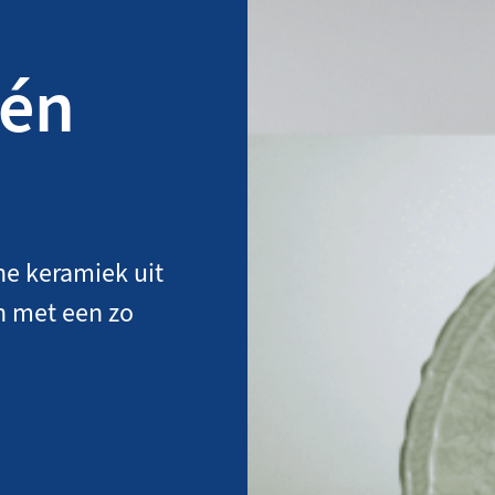
één
he keramiek uit
n met een zo