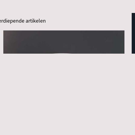
erdiepende artikelen
Introductie
Materiaal & techniek
Wat is (Aziatische) keramiek?
Willemijn van Noord