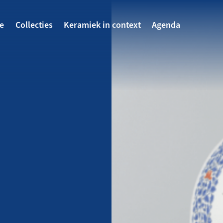
avigatie
te
Collecties
Keramiek in context
Agenda