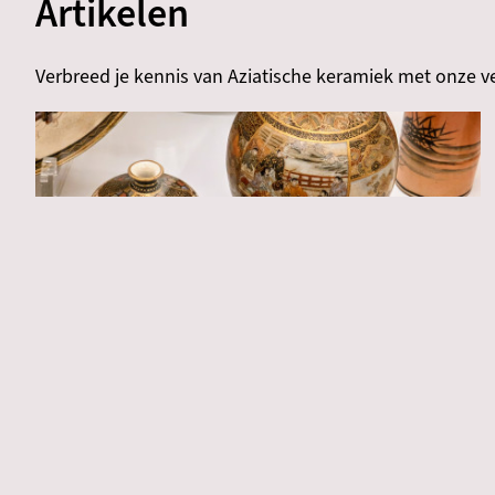
Artikelen
Verbreed je kennis van Aziatische keramiek met onze v
Handel & verzamelgeschiedenis
Materiaal & techniek
Keramiek per regio
Satsuma export keramiek in de Nederlandse
musea