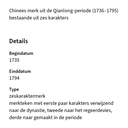
beschrijving
Chinees merk uit de Qianlong-periode (1736–1795)
bestaande uit zes karakters
Details
Begindatum
1735
Einddatum
1794
Type
zeskaraktermerk
beschrijving
merkteken met eerste paar karakters verwijzend
naar de dynastie, tweede naar het regeerdevies,
derde naar gemaakt in de periode