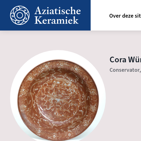
Overslaan
Hoofdn
en
Over deze si
naar
de
inhoud
gaan
Cora Wü
Conservator