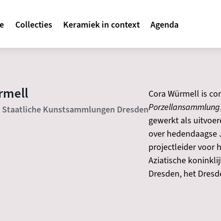
avigatie
te
Collecties
Keramiek in context
Agenda
rmell
Cora Würmell is co
Porzellansammlung
, Staatliche Kunstsammlungen Dresden
gewerkt als uitvoer
over hedendaagse J
projectleider voor 
Aziatische koninkl
Dresden, het Dresde