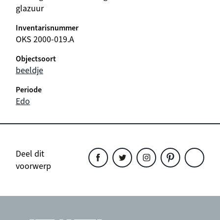
glazuur
Inventarisnummer
OKS 2000-019.A
Objectsoort
beeldje
Periode
Edo
Deel dit
voorwerp
Deel
Deel
Deel
Deel
Deel
dit
dit
dit
dit
dit
object
object
object
object
object
op
op
op
op
op