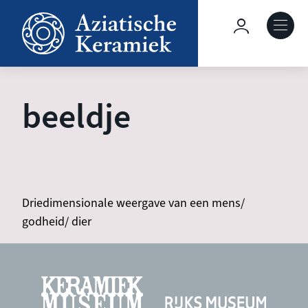
Overslaan
en
Hoofdnavig
naar
de
Over deze site
inhoud
gaan
beeldje
Collecties
Keramiek in context
Driedimensionale weergave van een mens/
Agenda
godheid/ dier