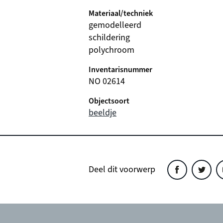
Materiaal/techniek
gemodelleerd
schildering
polychroom
Inventarisnummer
NO 02614
Objectsoort
beeldje
Deel dit voorwerp
Deel
Deel
D
dit
dit
d
object
object
o
op
op
o