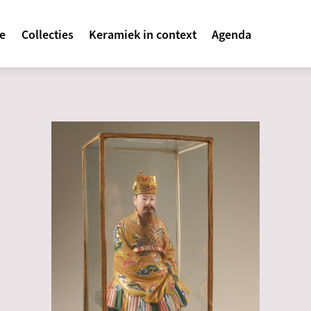
avigatie
te
Collecties
Keramiek in context
Agenda