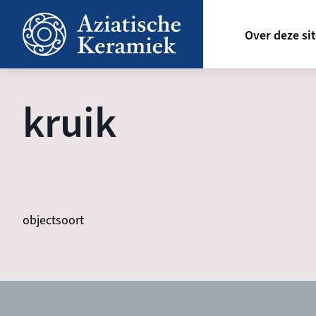
Overslaan
Hoofdn
en
Over deze si
naar
de
inhoud
gaan
kruik
objectsoort