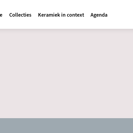
avigatie
te
Collecties
Keramiek in context
Agenda