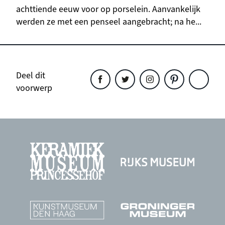
achttiende eeuw voor op porselein. Aanvankelijk
werden ze met een penseel aangebracht; na he...
Deel dit
voorwerp
Deel
Deel
Deel
Deel
Deel
dit
dit
dit
dit
dit
object
object
object
object
object
op
op
op
op
op
Facebook
Twitter
Instagram
Pinterest
WhatsAp