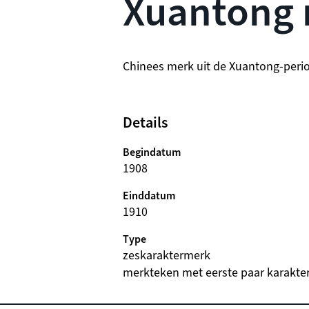
Xuantong
beschrijving
Chinees merk uit de Xuantong-perio
Details
Begindatum
1908
Einddatum
1910
Type
zeskaraktermerk
beschrijving
merkteken met eerste paar karakter