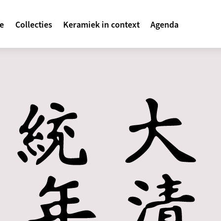
avigatie
te
Collecties
Keramiek in context
Agenda