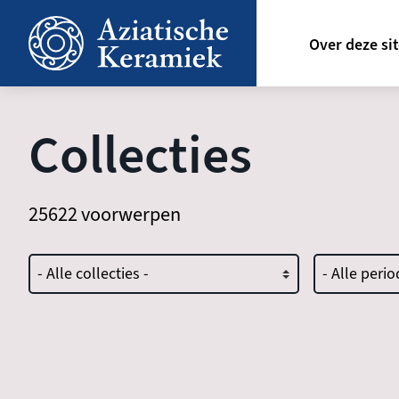
Overslaan
Hoofdn
en
Over deze si
naar
de
inhoud
gaan
Collecties
25622 voorwerpen