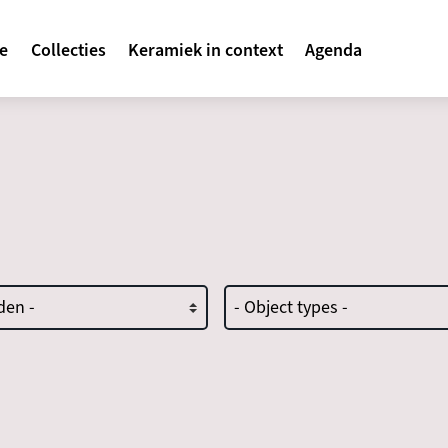
avigatie
te
Collecties
Keramiek in context
Agenda