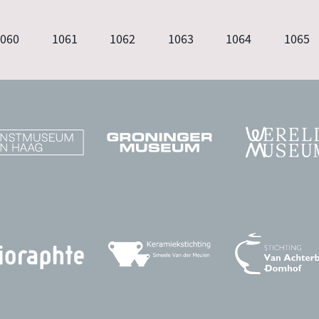
agina
1060
Pagina
1061
Pagina
1062
Pagina
1063
Pagina
1064
Pagin
1065