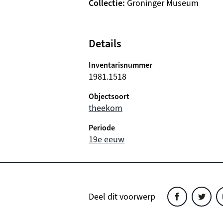
Collectie
Groninger Museum
Details
Inventarisnummer
1981.1518
Objectsoort
theekom
Periode
19e eeuw
Deel dit voorwerp
Deel
Deel
D