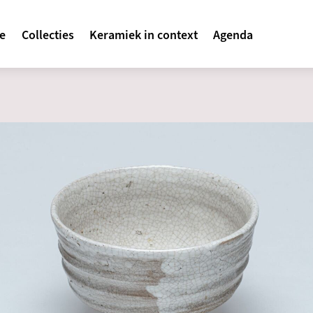
avigatie
te
Collecties
Keramiek in context
Agenda