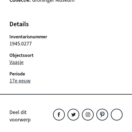
Collectie
Groninger Museum
Details
Inventarisnummer
1945.0277
Objectsoort
Vaasje
Periode
17e eeuw
Deel dit
voorwerp
Deel
Deel
Deel
Deel
Deel
dit
dit
dit
dit
dit