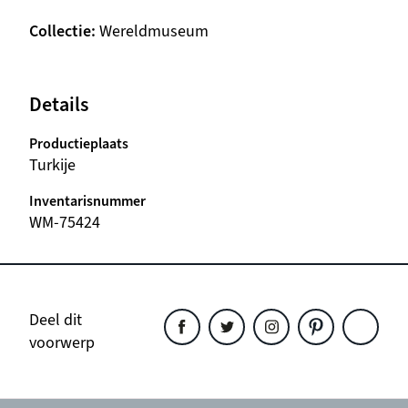
Collectie
Wereldmuseum
Details
Productieplaats
Turkije
Inventarisnummer
WM-75424
Deel dit
voorwerp
Deel
Deel
Deel
Deel
Deel
dit
dit
dit
dit
dit
object
object
object
object
object