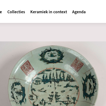
avigatie
te
Collecties
Keramiek in context
Agenda