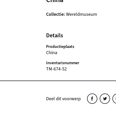
Collectie
Wereldmuseum
Details
Productieplaats
China
Inventarisnummer
TM-674-52
Deel dit voorwerp
Deel
Deel
D
dit
dit
d