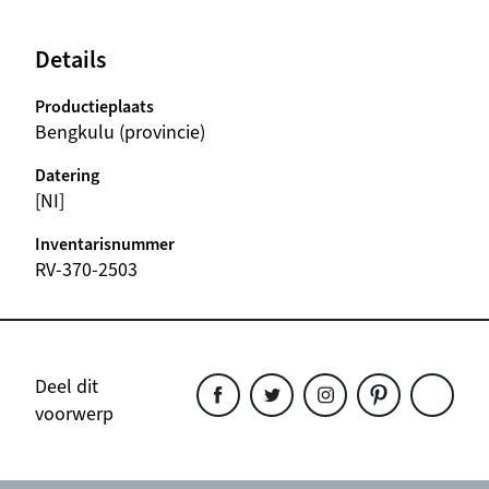
Details
Productieplaats
Bengkulu (provincie)
Datering
[NI]
Inventarisnummer
RV-370-2503
Deel dit
voorwerp
Deel
Deel
Deel
Deel
Deel
dit
dit
dit
dit
dit
object
object
object
object
object