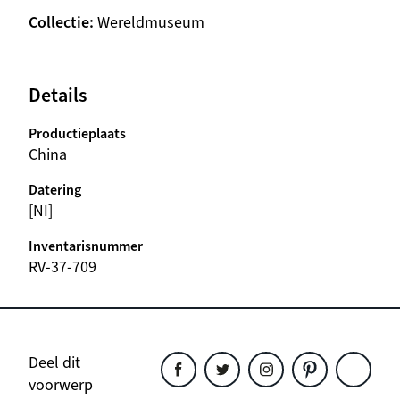
Collectie
Wereldmuseum
Details
Productieplaats
China
Datering
[NI]
Inventarisnummer
RV-37-709
Deel dit
voorwerp
Deel
Deel
Deel
Deel
Deel