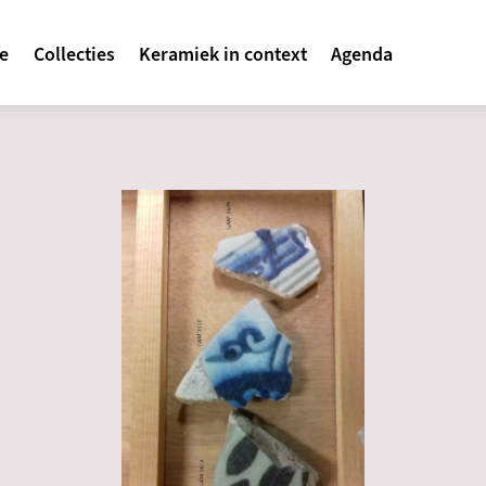
avigatie
te
Collecties
Keramiek in context
Agenda