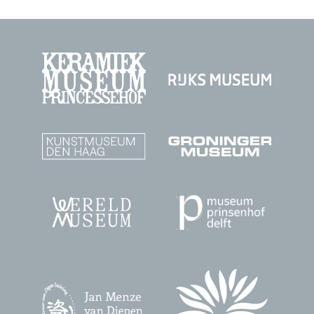
dit
dit
dit
dit
dit
object
object
object
object
object
op
op
op
op
op
Facebook
Twitter
Instagram
Pinterest
WhatsAp