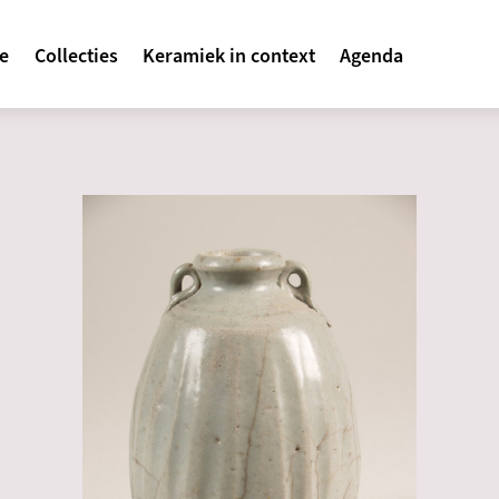
avigatie
te
Collecties
Keramiek in context
Agenda