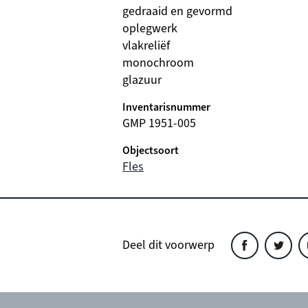
gedraaid en gevormd
oplegwerk
vlakreliëf
monochroom
glazuur
Inventarisnummer
GMP 1951-005
Objectsoort
Fles
Deel dit voorwerp
Deel
Deel
D
dit
dit
d
object
object
o