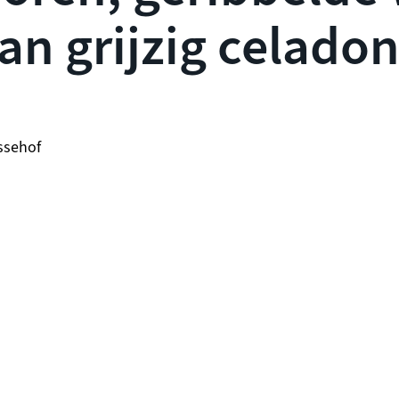
an grijzig celado
ssehof