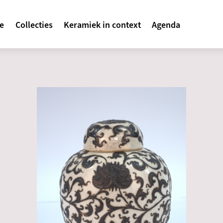
avigatie
te
Collecties
Keramiek in context
Agenda