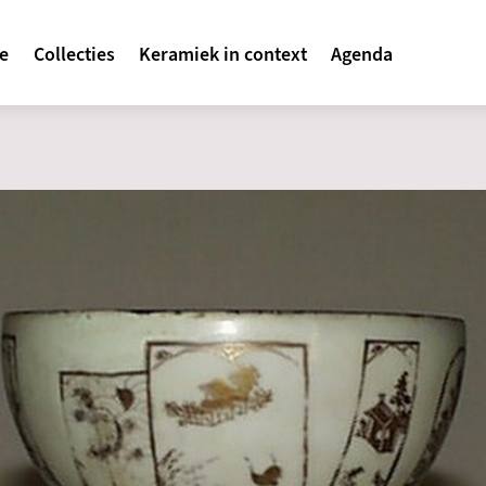
avigatie
te
Collecties
Keramiek in context
Agenda