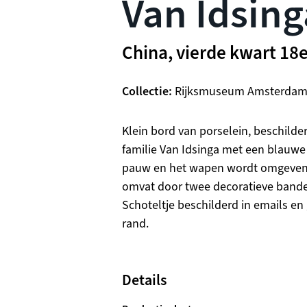
Van Idsing
China, vierde kwart 18
Collectie
Rijksmuseum Amsterda
Beschrijving
Klein bord van porselein, beschilde
familie Van Idsinga met een blauwe
pauw en het wapen wordt omgeven 
omvat door twee decoratieve bande
Schoteltje beschilderd in emails e
rand.
Details