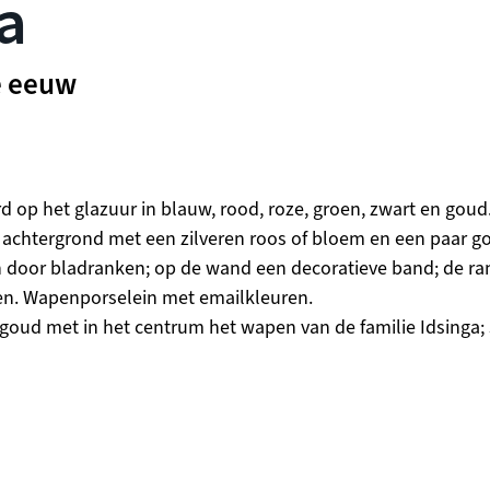
a
e eeuw
m
rd op het glazuur in blauw, rood, roze, groen, zwart en gou
 achtergrond met een zilveren roos of bloem en een paar g
door bladranken; op de wand een decoratieve band; de r
n. Wapenporselein met emailkleuren.
n goud met in het centrum het wapen van de familie Idsing