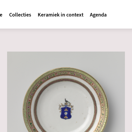
avigatie
te
Collecties
Keramiek in context
Agenda