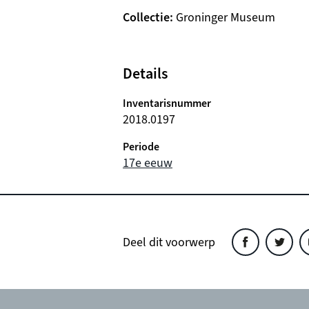
Collectie
Groninger Museum
Details
Inventarisnummer
2018.0197
Periode
17e eeuw
Deel dit voorwerp
Deel
Deel
D
dit
dit
d
object
object
o