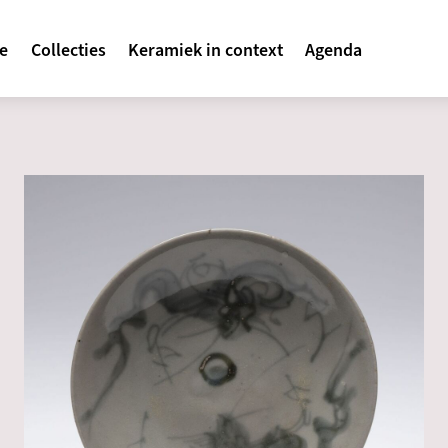
avigatie
te
Collecties
Keramiek in context
Agenda