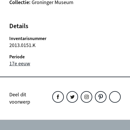
Collectie
Groninger Museum
Details
Inventarisnummer
2013.0151.K
Periode
17e eeuw
Deel dit
voorwerp
Deel
Deel
Deel
Deel
Deel
dit
dit
dit
dit
dit
object
object
object
object
object
op
op
op
op
op